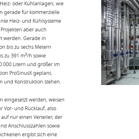
Heiz- oder Kühlanlagen, wie
en gerade für kommerzielle
lante Heiz- und Kühlsysteme
 Projekten aber auch
t werden. Gerade in
von bis zu sechs Metern
3
is zu 391 m
/h sowie
0.000 Litern und größer im
tion ProSinusX geplant,
n und Konstruktion stehen.
gen eingesetzt werden, weisen
ür Vor- und Rücklauf, also
auf nur einen Verteiler, der
 und Anschlusszahlen sowie
chkeiten ergibt sich eine