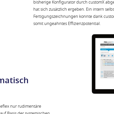
bisherige Konfigurator durch customX abgel
hat sich zusätzlich ergeben. Ein intern selb
Fertigungszeichnungen konnte dank custo
somit ungeahntes Effizienzpotential.
matisch
Reflex nur rudimentäre
uf Basis der systemischen