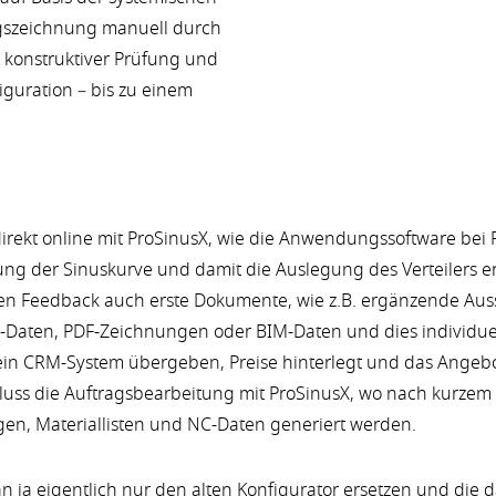
ngszeichnung manuell durch
er konstruktiver Prüfung und
iguration – bis zu einem
direkt online mit ProSinusX, wie die Anwendungssoftware bei 
g der Sinuskurve und damit die Auslegung des Verteilers er
len Feedback auch erste Dokumente, wie z.B. ergänzende Aussc
D-Daten, PDF-Zeichnungen oder BIM-Daten und dies individue
 ein CRM-System übergeben, Preise hinterlegt und das Ange
chluss die Auftragsbearbeitung mit ProSinusX, wo nach kurze
en, Materiallisten und NC-Daten generiert werden.
an ja eigentlich nur den alten Konfigurator ersetzen und di