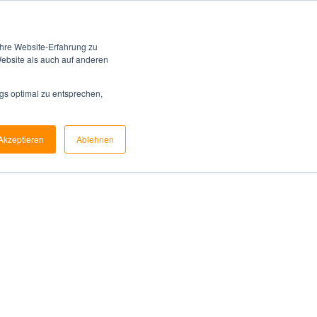
Kundenservice
Schulungen
Kontakt
hre Website-Erfahrung zu
Website als auch auf anderen
ternehmen
Referenzen
Blog
gs optimal zu entsprechen,
Akzeptieren
Ablehnen